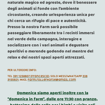
naturale magico ed agreste, dove il benessere
degli animali si fonde con l'ambiente
circostante, creando un'esperienza unica per
chi cerca un rifugio di pace e autenticità.
Presso la nostra Farm sarà possibile
passeggiare liberamente tra i recinti immersi
nel verde della campagna, interagire e
socializzare con i vari animali e degustare
aperitivi o merende godendo nel mentre del
relax e dei nostri spazi aperti attrezzati.
PER ULTERIORI INFO:
TEL
391 1258807 (Francesca)
; SOLO MESS/WHATSAPP
338
3155921
; MAIL
farm.rollerhorse@gmail.com
Domenica siamo aperti inoltre con la
"domenica in farm"
, dalle ore 11:30 con pranzo,