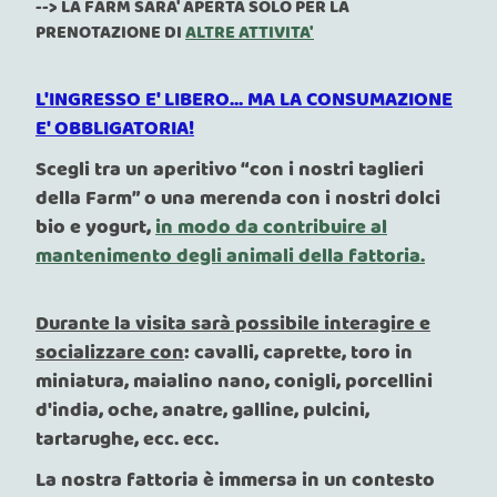
--> LA FARM SARA' APERTA SOLO PER LA
PRENOTAZIONE DI
ALTRE ATTIVITA'
L'INGRESSO E' LIBERO... MA LA CONSUMAZIONE
E' OBBLIGATORIA!
Scegli tra un aperitivo “con i nostri taglieri
della Farm” o una merenda con i nostri dolci
bio e yogurt,
in modo da contribuire al
mantenimento degli animali della fattoria.
Durante la visita sarà possibile interagire e
socializzare con
: cavalli, caprette, toro in
miniatura, maialino nano, conigli, porcellini
d'india, oche, anatre, galline, pulcini,
tartarughe, ecc. ecc.
La nostra fattoria è immersa in un contesto