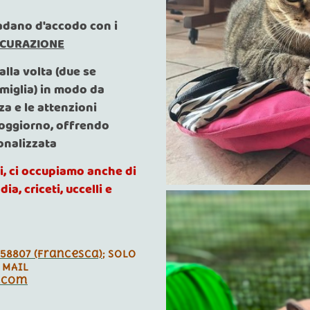
 vadano d'accodo con i
ICURAZIONE
alla volta (due se
amiglia) in modo da
zza e le attenzioni
soggiorno, offrendo
onalizzata
i, ci occupiamo anche di
dia, criceti, uccelli e
258807 (Francesca)
; SOLO
; MAIL
.com