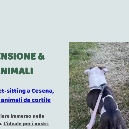
ENSIONE &
NIMALI
et-sitting a Cesena,
i animali da cortile
liare immerso nella
a.
L'ideale per i vostri