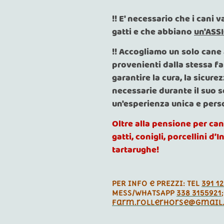
!! E' necessario che i cani
gatti e che abbiano
un'ASS
!! Accogliamo un solo cane 
provenienti dalla stessa f
garantire la cura, la sicure
necessarie durante il suo 
un'esperienza unica e pers
Oltre alla pensione per can
gatti, conigli, porcellini d’In
tartarughe!
PER INFO e PREZZI: TEL
391 1
MESS/WHATSAPP
338 3155921
farm.rollerhorse@gmail