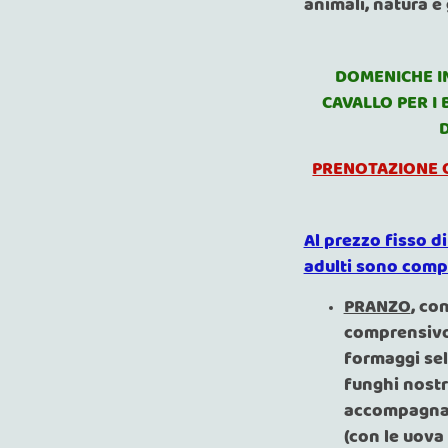
animali, natura e 
DOMENICHE I
CAVALLO PER I 
PRENOTAZIONE O
Al prezzo fisso di
adulti sono comp
PRANZO
, co
comprensivo 
formaggi sel
funghi nostr
accompagname
(con le uova 