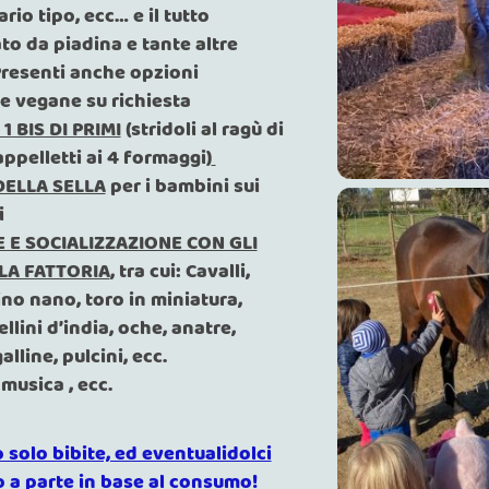
ario tipo, ecc… e il tutto
 da piadina e tante altre
(Presenti anche opzioni
e vegane su richiesta
 1 BIS DI PRIMI
(stridoli al ragù di
appelletti ai 4 formaggi)
DELLA SELLA
per i bambini sui
i
 E SOCIALIZZAZIONE CON GLI
LA FATTORIA
, tra cui: Cavalli,
ino nano, toro in miniatura,
ellini d’india, oche, anatre,
alline, pulcini, ecc.
 musica , ecc.
 solo bibite, ed eventualidolci
 a parte in base al consumo!