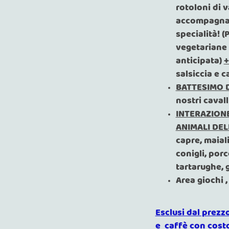
rotoloni di v
accompagnato
specialità! 
vegetariane 
anticipata)
+
salsiccia e c
BATTESIMO 
nostri cavall
INTERAZIONE
ANIMALI DEL
capre, maial
conigli, porc
tartarughe, g
Area giochi ,
Esclusi dal prezzo
e caffè con costo