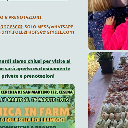
FO e PRENOTAZIONI:
Francesca)
; SOLO MESS/WHATSAPP
farm.rollerhorse@gmail.com
nerdì siamo chiusi per visite al
rm sarà aperta esclusivamente
e private e prenotazioni