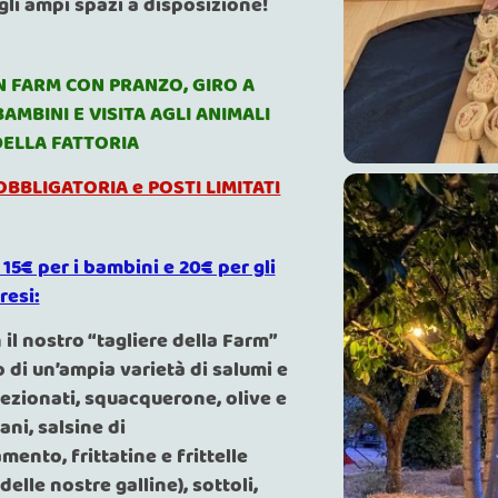
gli ampi spazi a disposizione!
N FARM CON PRANZO, GIRO A
BAMBINI E VISITA AGLI ANIMALI
DELLA FATTORIA
BBLIGATORIA e POSTI LIMITATI
 15€ per i bambini e 20€ per gli
resi:
n il nostro “tagliere della Farm”
di un’ampia varietà di salumi e
ezionati, squacquerone, olive e
ani, salsine di
nto, frittatine e frittelle
delle nostre galline), sottoli,