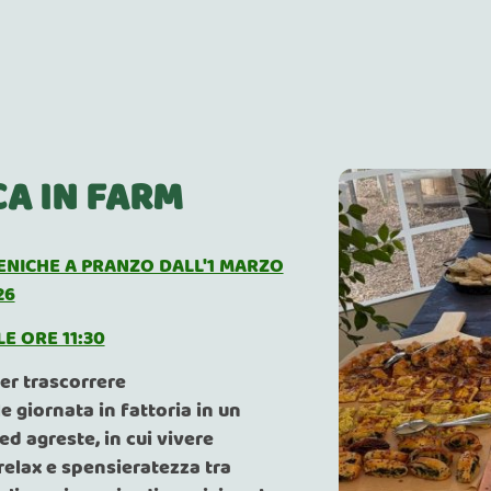
A IN FARM
ENICHE A PRANZO DALL'1 MARZO
26
E ORE 11:30
per trascorrere
e giornata in fattoria in un
d agreste, in cui vivere
elax e spensieratezza tra