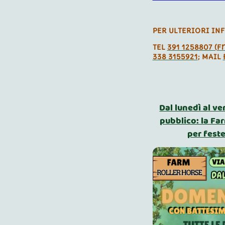
PER ULTERIORI IN
TEL
391 1258807 (
338 3155921
; MAIL
Dal lunedì al ve
pubblico: la Fa
per fest